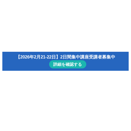
速読/読書演習コンテンツ一覧
会員ページ（マイ・アカウント）
menu
【無料】小冊子「速読の科学」
主宰者プロフィール
速読/読書
【2026年2月21-22日】2日間集中講座受講者募集中
詳細を確認する
ホーム
入力レベル
入力レベル
– tag –