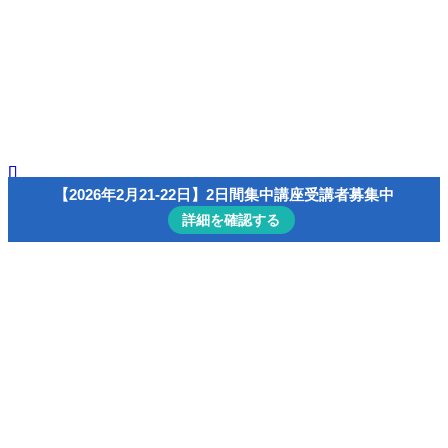
速読/読書演習コンテンツ一覧
会員ページ（マイ・アカウント）
menu
【無料】小冊子「速読の科学」
主宰者プロフィール
速読/読書
【2026年2月21-22日】2日間集中講座受講者募集中
詳細を確認する
ホーム
2023年
9月
2023年9月
– date –