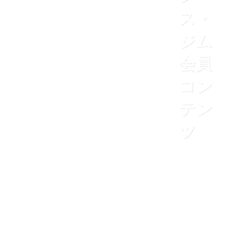
ス・
ジム
会員
コン
テン
ツ
ホーム
インテリジェンス・ジム会員コンテンツ
このコンテンツを閲覧するにはログインが必要です。お願い
Log In
. あなたは会員ですか ?
会員について