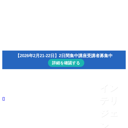
速読/読書演習コンテンツ一覧
会員ページ（マイ・アカウント）
menu
【無料】小冊子「速読の科学」
主宰者プロフィール
速読/読書
【2026年2月21-22日】2日間集中講座受講者募集中
詳細を確認する
イン
テリ
ジェ
ン