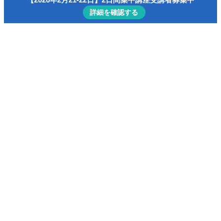
詳細を確認する
ホーム
インテリジェンス・ジム
【IG】行動を変えるための「整った思考」を手に入れ
よう！【2025-02】
【IG】行動を変えるための「整った思
考」を手に入れよう！【2025-02】
2025
2/08
インテリジェンス・ジム
2025年2月8日
このコンテンツを閲覧するにはログインが必要です。お願い
Log In
. あなたは会員ですか ?
会員について
インテリジェンス・ジム