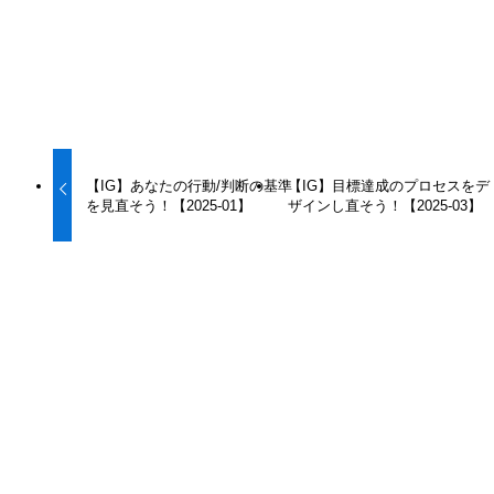
URLをコピーしました！
【IG】あなたの行動/判断の基準
【IG】目標達成のプロセスをデ
を見直そう！【2025-01】
ザインし直そう！【2025-03】
この記事を書いた人
Terada
1970年、福岡生まれ。名古屋大学法学部卒業。元福岡県立
高校教諭（公民科＋小論文）。
2001年に教職を辞し独立。教師時代から研究を続けていた
高速学習と速読のメソッドを完成させ、その指導にあたる。
速読と学習法を学ぶ2-3日間集中講座は98％の高い修得率と
高い学習効果が話題を呼び、多くのビジネス書ベストセラー