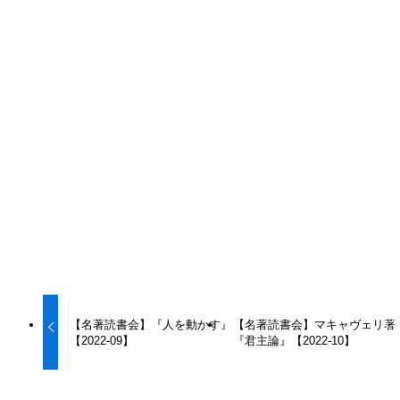
役に立ったと思えたらシェアしてね！
URLをコピーする
URLをコピーしました！
URLをコピーしました！
【名著読書会】『人を動かす』
【名著読書会】マキャヴェリ著
【2022-09】
『君主論』【2022-10】
この記事を書いた人