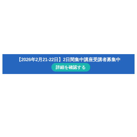
速読/読書演習コンテンツ一覧
会員ページ（マイ・アカウント）
menu
【無料】小冊子「速読の科学」
主宰者プロフィール
速読/読書
【2026年2月21-22日】2日間集中講座受講者募集中
詳細を確認する
ホーム
インテリジェンス・ジム
【BizDojo】分解・分析的思考を手に入れよう！
【2022-09】
【BizDojo】分解・分析的思考を手に入
れよう！【2022-09】