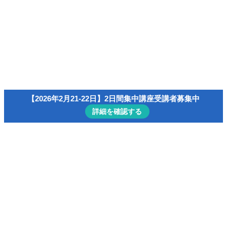
速読/読書演習コンテンツ一覧
会員ページ（マイ・アカウント）
menu
【無料】小冊子「速読の科学」
主宰者プロフィール
速読/読書
【2026年2月21-22日】2日間集中講座受講者募集中
詳細を確認する
ホーム
インテリジェンス・ジム
【名著読書会】マキャヴェリ著『君主論』【2022-
10】
【名著読書会】マキャヴェリ著『君主
論』【2022-10】