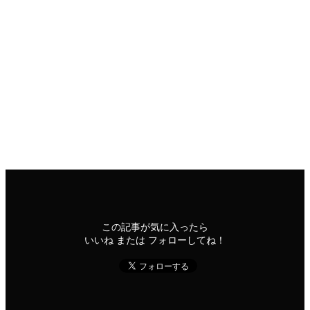
2022
10/01
インテリジェンス・ジム
古典
2022年10月1日
このコンテンツを閲覧するにはログインが必要です。お願い
Log In
. あなたは会員ですか ?
会員について
インテリジェンス・ジム
古典
この記事が気に入ったら
いいね または フォローしてね！